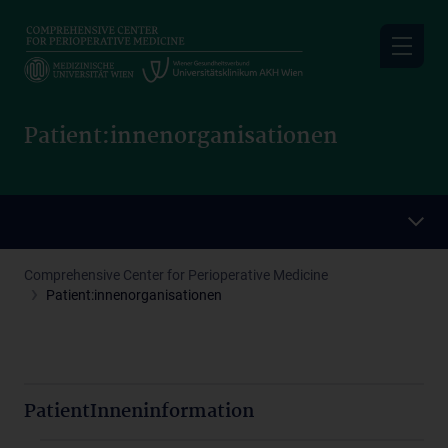
Skip
to
main
content
Patient:innenorganisationen
Comprehensive Center for Perioperative Medicine
Patient:innenorganisationen
PatientInneninformation